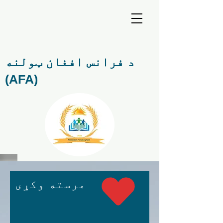
د فرانس افغان ټولنه
(AFA)
مرسته وکړی